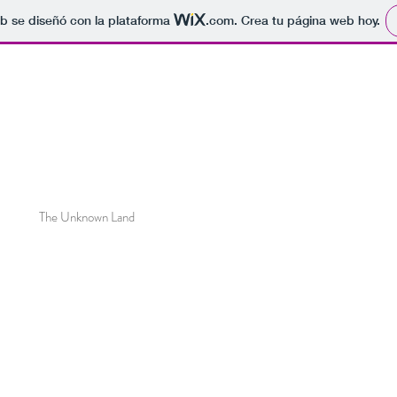
b se diseñó con la plataforma
.com
. Crea tu página web hoy.
The Unknown Land